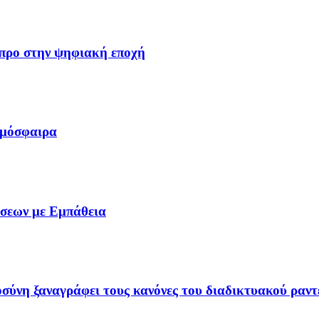
ύπρο στην ψηφιακή εποχή
τμόσφαιρα
σεων με Εμπάθεια
σύνη ξαναγράφει τους κανόνες του διαδικτυακού ραν