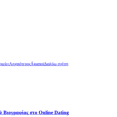
ριμίες
Αρχαιότερος
Ágamoi
Διαλύω σχέση
λ Βιογραφίας στο Online Dating