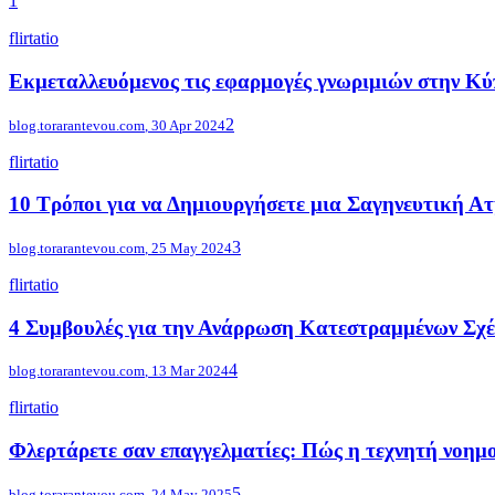
1
flirtatio
Εκμεταλλευόμενος τις εφαρμογές γνωριμιών στην Κ
2
blog.torarantevou.com
,
30 Apr 2024
flirtatio
10 Τρόποι για να Δημιουργήσετε μια Σαγηνευτική Α
3
blog.torarantevou.com
,
25 May 2024
flirtatio
4 Συμβουλές για την Ανάρρωση Κατεστραμμένων Σχέ
4
blog.torarantevou.com
,
13 Mar 2024
flirtatio
Φλερτάρετε σαν επαγγελματίες: Πώς η τεχνητή νοημο
5
blog.torarantevou.com
,
24 May 2025