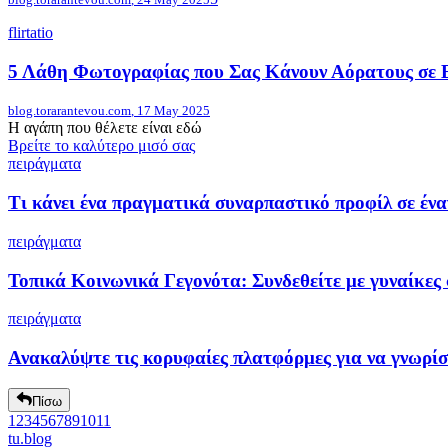
flirtatio
5 Λάθη Φωτογραφίας που Σας Κάνουν Αόρατους σε 
blog.torarantevou.com
,
17 May 2025
Η αγάπη που θέλετε είναι εδώ
Βρείτε το καλύτερο μισό σας
πειράγματα
Τι κάνει ένα πραγματικά συναρπαστικό προφίλ σε έν
πειράγματα
Τοπικά Κοινωνικά Γεγονότα: Συνδεθείτε με γυναίκες 
πειράγματα
Ανακαλύψτε τις κορυφαίες πλατφόρμες για να γνωρίσ
Πίσω
1
2
3
4
5
6
7
8
9
10
11
tu
.blog