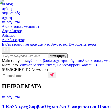
tu
.blog
αγάπη
συμβουλές
σχέση
πειράγματα
Διαδικτυακές γνωριμίες
Αρχαιότερος
Ágamoi
Διαλύω σχέση
Είστε έτοιμοι για πραγματικές συνδέσεις; Εγγραφείτε τώρα
Αναζήτηση
Main categories
αγάπη
συμβουλές
σχέση
πειράγματα
Διαδικτυακές γνω
More Info
Terms of Service
Privacy Police
Support
Contact Us
SUBSCRIBE TO Newsletter
ΠΕΙΡΆΓΜΑΤΑ
πειράγματα
3 Καλύτερες Συμβουλές για ένα Συναρπαστικό Προφί