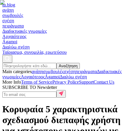
tu
.blog
αγάπη
συμβουλές
σχέση
πειράγματα
Διαδικτυακές γνωριμίες
Αρχαιότερος
Ágamoi
Διαλύω σχέση
Ταίριασμα, συνομιλία, ερωτεύσου
Αναζήτηση
Main categories
αγάπη
συμβουλές
σχέση
πειράγματα
Διαδικτυακές
γνωριμίες
Αρχαιότερος
Ágamoi
Διαλύω σχέση
More Info
Terms of Service
Privacy Police
Support
Contact Us
SUBSCRIBE TO Newsletter
Κορυφαία 5 χαρακτηριστικά
σχεδιασμού διεπαφής χρήστη
για ιστότοπους γνωριμιών με