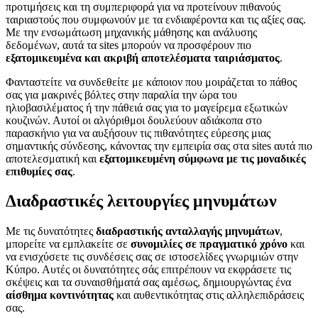
προτιμήσεις και τη συμπεριφορά για να προτείνουν πιθανούς
ταιριαστούς που συμφωνούν με τα ενδιαφέροντα και τις αξίες σας.
Με την ενσωμάτωση μηχανικής μάθησης και ανάλυσης
δεδομένων, αυτά τα sites μπορούν να προσφέρουν πιο
εξατομικευμένα και ακριβή αποτελέσματα ταιριάσματος
.
Φανταστείτε να συνδεθείτε με κάποιον που μοιράζεται το πάθος
σας για μακρινές βόλτες στην παραλία την ώρα του
ηλιοβασιλέματος ή την πάθειά σας για το μαγείρεμα εξωτικών
κουζινών. Αυτοί οι αλγόριθμοι δουλεύουν αδιάκοπα στο
παρασκήνιο για να αυξήσουν τις πιθανότητες εύρεσης μιας
σημαντικής σύνδεσης, κάνοντας την εμπειρία σας στα sites αυτά πιο
αποτελεσματική και
εξατομικευμένη σύμφωνα με τις μοναδικές
επιθυμίες σας
.
Διαδραστικές λειτουργίες μηνυμάτων
Με τις δυνατότητες
διαδραστικής ανταλλαγής μηνυμάτων
,
μπορείτε να εμπλακείτε σε
συνομιλίες σε πραγματικό χρόνο
και
να ενισχύσετε τις συνδέσεις σας σε ιστοσελίδες γνωριμιών στην
Κύπρο. Αυτές οι δυνατότητες σάς επιτρέπουν να εκφράσετε τις
σκέψεις και τα συναισθήματά σας αμέσως, δημιουργώντας ένα
αίσθημα κοντινότητας
και αυθεντικότητας στις αλληλεπιδράσεις
σας.