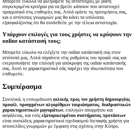
Μπορείτε εύκολα να φιλτράρετε τις αντιστοιχίες με βάση
συγκεκριμένα κριτήρια για να βρείτε κάποιον που αντιστοιχεί
πραγματικά στις επιθυμίες σας. Απλά ορίστε τις προτιμήσεις σας,
και ο ιστότοπος γνωριμιών μας θα κάνει τα υπόλοιπα,
εξασφαλίζοντας ότι θα συνδεθείτε με την τέλεια αντιστοιχία.
Υπάρχουν επιλογές για τους χρήστες να κρύψουν την
online κατάστασή τους;
Μπορείτε εύκολα να ελέγξετε την online κατάστασή σας στον
ιστότοπό μας. Απλά πηγαίνετε στις ρυθμίσεις του προφίλ σας και
ενεργοποιήστε την επιλογή για απόκρυψη της online κατάστασής
σας. Αυτό το χαρακτηριστικό σάς παρέχει την ιδιωτικότητα που
επιθυμείτε.
Συμπέρασμα
Συνολικά, η ενσωμάτωση
φιλικής προς τον χρήστη δημιουργίας
προφίλ
,
προηγμένων αλγορίθμων ταιριάσματος
,
διαδραστικών
χαρακτηριστικών μηνυμάτων
, επιλογών απορρήτου και
ασφάλειας, και ενός
εξατομικευμένου συστήματος προτάσεων
είναι ουσιώδεις χαρακτηριστικοί σχεδιασμού διεπαφής χρήστη για
ιστοσελίδες γνωριμιών με έμφαση στις σχέσεις στην Κύπρο.