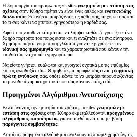
Η δημιουργία του προφίλ σας σε
sites γνωριμιών με εστίαση στις
σχέσεις
στην Κύπρο πρέπει να είναι ένας απλός και
ενστικτώδης
διαδικασία
. Ξεκινήστε μοιράζοντας τις πάθη σας, τα χόμπι σας και
το τι σας κάνει να χτυπάει γρηγορότερα η καρδιά σας.
Αφήστε την αυθεντικότητά σας να λάμψει καθώς ζωγραφίζετε ένα
ζωηρό πορτρέτο του ποιος είστε και τι αναζητάτε σε ένα σύντροφο.
Χρησιμοποιήστε γοητευτική γλώσσα για να περιγράψετε την
ιδανική σας ημερομηνία
και τα χαρακτηριστικά που κάνουν την
καρδιά σας να χτυπάει γρηγορότερα.
Να είστε γνήσιοι, ευάλωτοι και ανοιχτοί σχετικά με τις επιθυμίες
και τις φιλοδοξίες σας. Θυμηθείτε, το προφίλ σας είναι η
ψηφιακή
πρώτη εντύπωση
σας, οπότε κάντε το να μετράει παρουσιάζοντας
τα μοναδικά χαρακτηριστικά που σας κάνουν εσάς, εσάς.
Προηγμένοι Αλγόριθμοι Αντιστοίχισης
Βελτιώνοντας την εμπειρία του χρήστη, τα
sites γνωριμιών με
εστίαση στις σχέσεις
στην Κύπρο εκμεταλλεύονται
προηγμένους
αλγόριθμους ταιριάσματος
για να συνδέουν άτομα με βάση
παράγοντες συμβατότητας
.
Αυτοί οι προηγμένοι αλγόριθμοι αναλύουν τα προφίλ χρηστών, τις