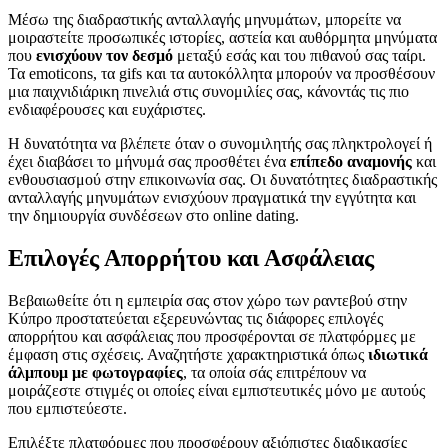
Μέσω της διαδραστικής ανταλλαγής μηνυμάτων, μπορείτε να
μοιραστείτε προσωπικές ιστορίες, αστεία και αυθόρμητα μηνύματα
που
ενισχύουν τον δεσμό
μεταξύ εσάς και του πιθανού σας ταίρι.
Τα emoticons, τα gifs και τα αυτοκόλλητα μπορούν να προσθέσουν
μια παιχνιδιάρικη πινελιά στις συνομιλίες σας, κάνοντάς τις πιο
ενδιαφέρουσες και ευχάριστες.
Η δυνατότητα να βλέπετε όταν ο συνομιλητής σας πληκτρολογεί ή
έχει διαβάσει το μήνυμά σας προσθέτει ένα
επίπεδο αναμονής
και
ενθουσιασμού στην επικοινωνία σας. Οι δυνατότητες διαδραστικής
ανταλλαγής μηνυμάτων ενισχύουν πραγματικά την εγγύτητα και
την δημιουργία συνδέσεων στο online dating.
Επιλογές Απορρήτου και Ασφάλειας
Βεβαιωθείτε ότι η εμπειρία σας στον χώρο των ραντεβού στην
Κύπρο προστατεύεται εξερευνώντας τις διάφορες επιλογές
απορρήτου και ασφάλειας που προσφέρονται σε πλατφόρμες με
έμφαση στις σχέσεις. Αναζητήστε χαρακτηριστικά όπως
ιδιωτικά
άλμπουμ με φωτογραφίες
, τα οποία σάς επιτρέπουν να
μοιράζεστε στιγμές οι οποίες είναι εμπιστευτικές μόνο με αυτούς
που εμπιστεύεστε.
Επιλέξτε πλατφόρμες που προσφέρουν αξιόπιστες διαδικασίες